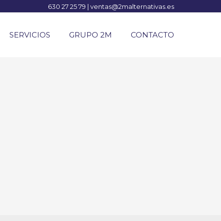
630 27 25 79
|
ventas@2malternativas.es
SERVICIOS
GRUPO 2M
CONTACTO