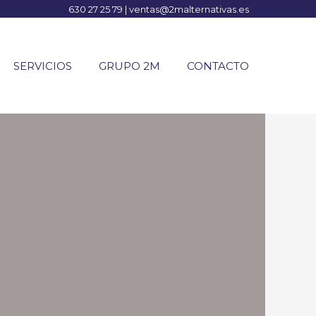
630 27 25 79
|
ventas@2malternativas.es
SERVICIOS
GRUPO 2M
CONTACTO