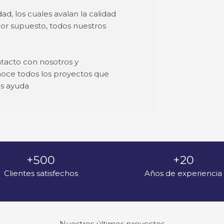
d, los cuales avalan la calidad
 Por supuesto, todos nuestros
tacto con nosotros y
noce todos los proyectos que
s ayuda
+500
+20
Clientes satisfechos
Años de experiencia
Nuestros últimos proyectos